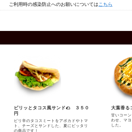
ご利用時の感染防止へのお願いについては
こちら
ピリッとタコス風サンド🌮 ３５０
大葉香る
円
甘いコーン
わせ、マヨ
ピリ辛のタコスミートをアボカドやトマ
した。
ト、チーズとサンドした、夏にピッタリ
の商品です！