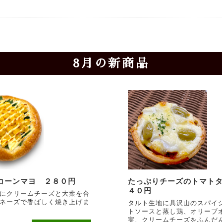
8月の新商品
コーンマヨ ２８０円
たっぷりチーズのトマト
４０円
にクリームチーズと大葉を合
ネーズで香ばしく焼き上げま
タルト生地に具沢山のスパイ
トソースと蒸し鶏、オリーブ
実、クリームチーズをふんだ