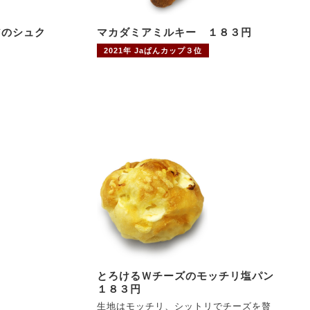
アのシュク
マカダミアミルキー １８３円
2021年 Jaぱんカップ３位
とろけるＷチーズのモッチリ塩パン
１８３円
生地はモッチリ、シットリでチーズを贅