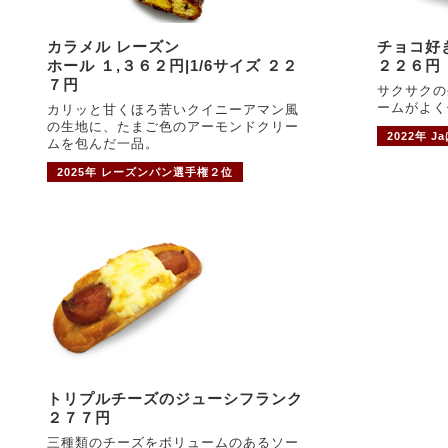
カラメル レーズン
チョコ好
ホール １,３６２円|1/6サイズ ２２
２２６円
７円
サクサクの
ームがよく
カリッと甘くほろ苦いクイニーアマン風
の生地に、たまご色のアーモンドクリー
2022年 
ムを包んだ一品。
2025年 レーズンパン選手権２位
トリプルチーズのジューシフランク
２７７円
三種類のチーズをボリュームのあるソー